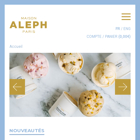
Men
FR
/
ENG
COMPTE
/
PANIER
(
0,00
€
)
Accueil
NOUVEAUTÉS