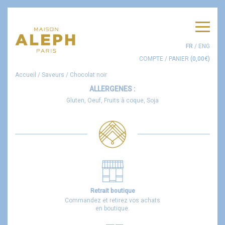
Men
FR
/
ENG
COMPTE
/
PANIER
(
0,00
€
)
Accueil
/
Saveurs
/
Chocolat noir
ALLERGENES :
Gluten, Oeuf, Fruits à coque, Soja
Retrait boutique
Commandez et retirez vos achats
en boutique.