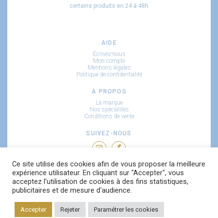
certains produits en 24 à 48h
AIDE
Écrivez-nous
Mon compte
Mentions légales
Politique de confidentialité
À PROPOS
La marque
Nos spécialités
Conditions de vente
SUIVEZ-NOUS
Ce site utilise des cookies afin de vous proposer la meilleure
RECEVEZ NOS NOUVEAUTÉS
expérience utilisateur. En cliquant sur "Accepter", vous
acceptez l'utilisation de cookies à des fins statistiques,
publicitaires et de mesure d'audience.
Accepter
Rejeter
Paramétrer les cookies