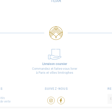
15,00
€
Livraison coursier
Commandez et faites-vous livrer
à Paris et villes limitrophes
OS
SUIVEZ-NOUS
RE
ités
de vente