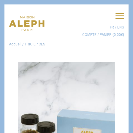
Men
FR
/
ENG
COMPTE
/
PANIER
(
0,00
€
)
Accueil
/
TRIO EPICES