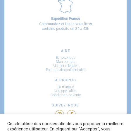
Expédition France
Commandez et faites-vous livrer
certains produits en 24 à 48h
AIDE
Écrivez-nous
Mon compte
Mentions légales
Politique de confidentialité
À PROPOS
La marque
Nos spécialités
Conditions de vente
SUIVEZ-NOUS
Ce site utilise des cookies afin de vous proposer la meilleure
RECEVEZ NOS NOUVEAUTÉS
expérience utilisateur. En cliquant sur "Accepter", vous