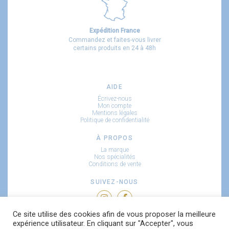
Expédition France
Commandez et faites-vous livrer
certains produits en 24 à 48h
AIDE
Écrivez-nous
Mon compte
Mentions légales
Politique de confidentialité
À PROPOS
La marque
Nos spécialités
Conditions de vente
SUIVEZ-NOUS
Ce site utilise des cookies afin de vous proposer la meilleure
RECEVEZ NOS NOUVEAUTÉS
expérience utilisateur. En cliquant sur "Accepter", vous