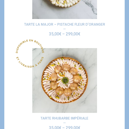
TARTE LA MAJOR – PISTACHE FLEUR D’ORANGER
35,00
€
–
299,00
€
TARTE RHUBARBE IMPÉRIALE
35,00
€
–
299,00
€