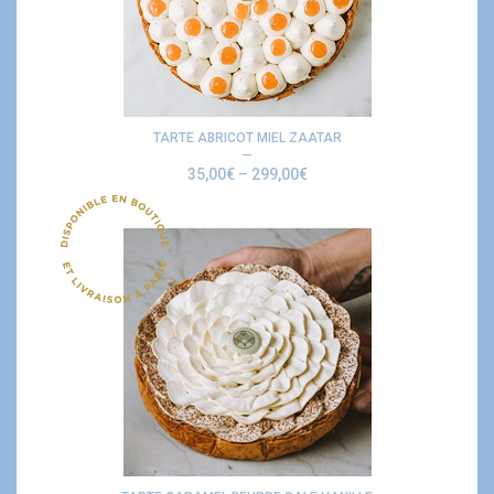
TARTE ABRICOT MIEL ZAATAR
35,00
€
–
299,00
€