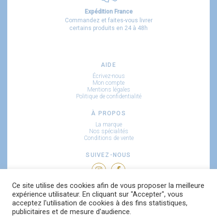
Expédition France
Commandez et faites-vous livrer
certains produits en 24 à 48h
AIDE
Écrivez-nous
Mon compte
Mentions légales
Politique de confidentialité
À PROPOS
La marque
Nos spécialités
Conditions de vente
SUIVEZ-NOUS
Ce site utilise des cookies afin de vous proposer la meilleure
RECEVEZ NOS NOUVEAUTÉS
expérience utilisateur. En cliquant sur "Accepter", vous
acceptez l'utilisation de cookies à des fins statistiques,
publicitaires et de mesure d'audience.