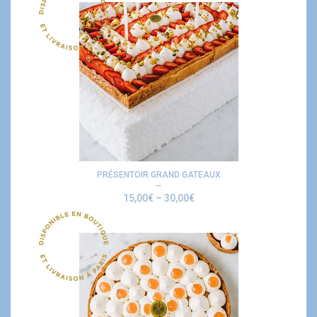
PRÉSENTOIR GRAND GATEAUX
15,00
€
–
30,00
€