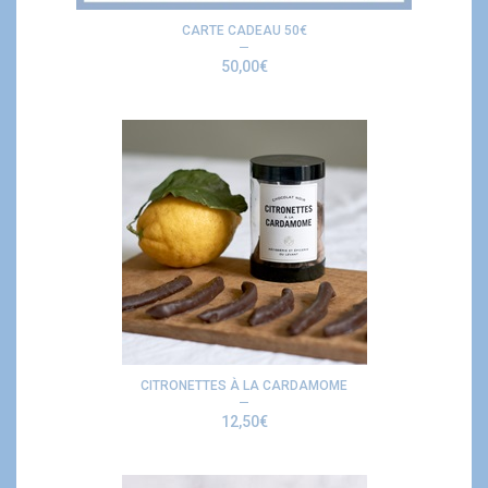
CARTE CADEAU 50€
50,00
€
CITRONETTES À LA CARDAMOME
12,50
€